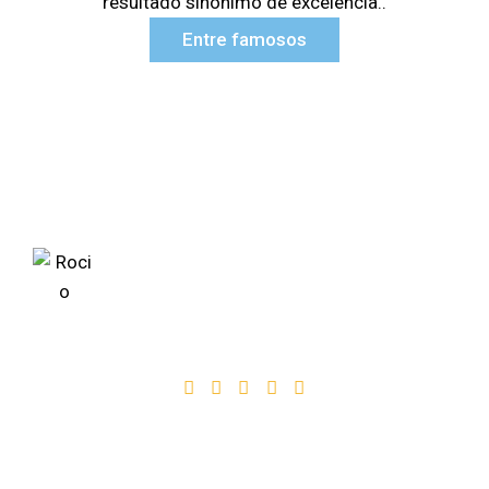
resultado sinónimo de excelencia..
Entre famosos
«Encantada! La verdad es que
me atendieron genial, un equipo
de gente joven, que se ve muy
formada y muy profesionales!
Muy recomendable!»
Rocio Ontoso
Reseñas de google