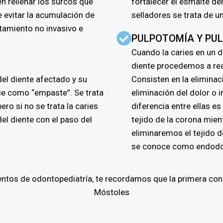
en rellenar los surcos que
fortalecer el esmalte de
e evitar la acumulación de
selladores se trata de u
ratamiento no invasivo e
PULPOTOMÍA Y PU
Cuando la caries en un d
diente procedemos a rea
del diente afectado y su
Consisten en la eliminaci
e como “empaste”. Se trata
eliminación del dolor o i
ero si no se trata la caries
diferencia entre ellas es
el diente con el paso del
tejido de la corona mie
eliminaremos el tejido d
se conoce como endodonc
entos de odontopediatría, te recordamos que la primera consu
Móstoles